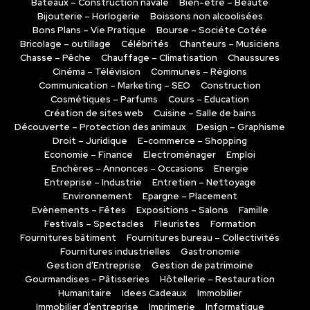
Bateaux – Construction navale
Bien-être – Beauté
Bijouterie – Horlogerie
Boissons non alcoolisées
Bons Plans – Vie Pratique
Bourse – Sociéte Cotée
Bricolage – outillage
Célébrités
Chanteurs – Musiciens
Chasse – Pêche
Chauffage – Climatisation
Chaussures
Cinéma – Télévision
Communes – Régions
Communication – Marketing – SEO
Construction
Cosmétiques – Parfums
Cours – Education
Création de sites web
Cuisine – Salle de bains
Découverte – Protection des animaux
Design – Graphisme
Droit – Juridique
E-commerce – Shopping
Economie – Finance
Electroménager
Emploi
Enchères – Annonces – Occasions
Energie
Entreprise – Industrie
Entretien – Nettoyage
Environnement
Epargne – Placement
Evènements – Fêtes
Expositions – Salons
Famille
Festivals – Spectacles
Fleuristes
Formation
Fournitures bâtiment
Fournitures bureau – Collectivités
Fournitures industrielles
Gastronomie
Gestion d’Entreprise
Gestion de patrimoine
Gourmandises – Pâtisseries
Hôtellerie – Restauration
Humanitaire
Idees Cadeaux
Immobilier
Immobilier d’entreprise
Imprimerie
Informatique