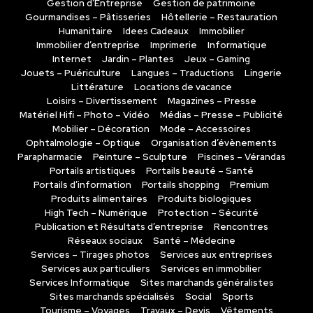
Gestion d’Entreprise
Gestion de patrimoine
Gourmandises – Pâtisseries
Hôtellerie – Restauration
Humanitaire
Idees Cadeaux
Immobilier
Immobilier d’entreprise
Imprimerie
Informatique
Internet
Jardin – Plantes
Jeux – Gaming
Jouets – Puériculture
Langues – Traductions
Lingerie
Littérature
Locations de vacance
Loisirs – Divertissement
Magazines – Presse
Matériel Hifi – Photo – Vidéo
Médias – Presse – Publicité
Mobilier – Décoration
Mode – Accessoires
Ophtalmologie – Optique
Organisation d’évènements
Parapharmacie
Peinture – Sculpture
Piscines – Vérandas
Portails artistiques
Portails beauté – Santé
Portails d’information
Portails shopping
Premium
Produits alimentaires
Produits biologiques
High Tech – Numérique
Protection – Sécurité
Publication et Résultats d’entreprise
Rencontres
Réseaux sociaux
Santé – Médecine
Services – Tirages photos
Services aux entreprises
Services aux particuliers
Services en immobilier
Services Informatique
Sites marchands généralistes
Sites marchands spécialisés
Social
Sports
Tourisme – Voyages
Travaux – Devis
Vêtements