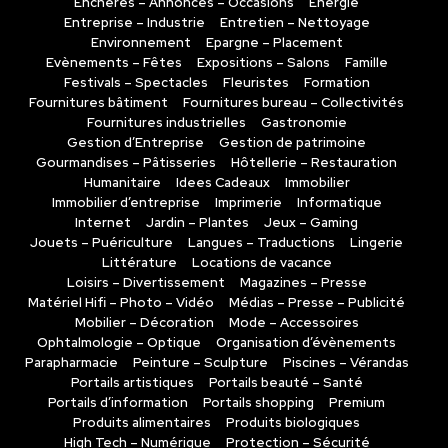
Enchères – Annonces – Occasions
Energie
Entreprise – Industrie
Entretien – Nettoyage
Environnement
Epargne – Placement
Evènements – Fêtes
Expositions – Salons
Famille
Festivals – Spectacles
Fleuristes
Formation
Fournitures bâtiment
Fournitures bureau – Collectivités
Fournitures industrielles
Gastronomie
Gestion d’Entreprise
Gestion de patrimoine
Gourmandises – Pâtisseries
Hôtellerie – Restauration
Humanitaire
Idees Cadeaux
Immobilier
Immobilier d’entreprise
Imprimerie
Informatique
Internet
Jardin – Plantes
Jeux – Gaming
Jouets – Puériculture
Langues – Traductions
Lingerie
Littérature
Locations de vacance
Loisirs – Divertissement
Magazines – Presse
Matériel Hifi – Photo – Vidéo
Médias – Presse – Publicité
Mobilier – Décoration
Mode – Accessoires
Ophtalmologie – Optique
Organisation d’évènements
Parapharmacie
Peinture – Sculpture
Piscines – Vérandas
Portails artistiques
Portails beauté – Santé
Portails d’information
Portails shopping
Premium
Produits alimentaires
Produits biologiques
High Tech – Numérique
Protection – Sécurité