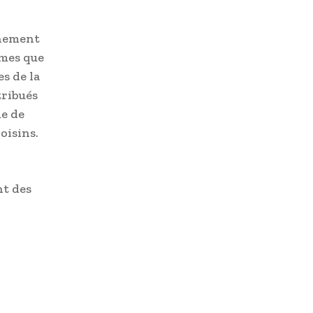
inement
smes que
es de la
tribués
me de
oisins.
nt des