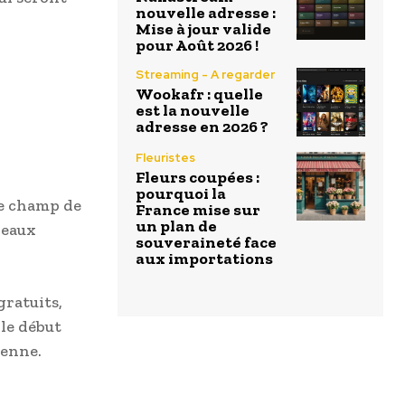
nouvelle adresse :
Mise à jour valide
pour Août 2026 !
Streaming - A regarder
Wookafr : quelle
est la nouvelle
adresse en 2026 ?
Fleuristes
Fleurs coupées :
pourquoi la
Le champ de
France mise sur
un plan de
leaux
souveraineté face
aux importations
gratuits,
 le début
yenne.