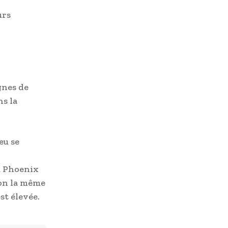
urs
gnes de
ns la
eu se
d
au Phoenix
lon la même
st élevée.