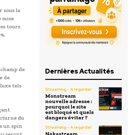
r sous la
e mise
es tours
6%.
u champ de
Dernières Actualités
e de
luxe tels
Streaming - A regarder
Monstream
nouvelle adresse :
pourquoi le site
çant
est bloqué et quels
dangers éviter ?
octurne du
s un spin
Streaming - A regarder
Nakastream
ui seront