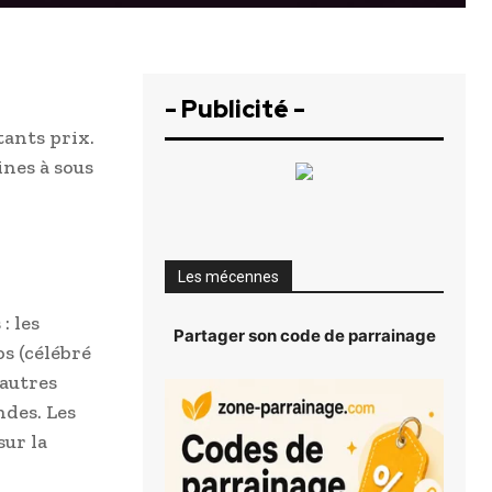
- Publicité -
tants prix.
nes à sous
Les mécennes
: les
Partager son code de parrainage
os (célébré
’autres
ndes. Les
ur la