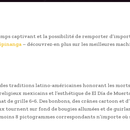
emps captivant et la possibilité de remporter d’impor
Spinanga
– découvrez-en plus sur les meilleures machi
 des traditions latino-américaines honorant les morts 
 religieux mexicains et l’esthétique de El Día de Muert
at de grille 6×6. Des bonbons, des crânes cartoon et d
ux tournent sur fond de bougies allumées et de guirla
u moins 8 pictogrammes correspondants n’importe où s