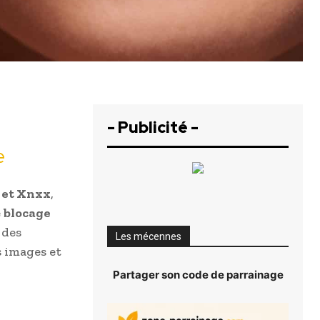
- Publicité -
e
 et Xnxx
,
e
blocage
 des
Les mécennes
s images et
Partager son code de parrainage