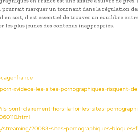
aphiques en France est une affaire à suivre de près. 
mée, pourrait marquer un tournant dans la régulation d
l en soit, il est essentiel de trouver un équilibre entr
ger les plus jeunes des contenus inappropriés.
ocage-france
porn-xvideos-les-sites-pornographiques-risquent-de
/ils-sont-clairement-hors-la-loi-les-sites-pornograph
060110.html
es/streaming/20083-sites-pornographiques-bloques-f