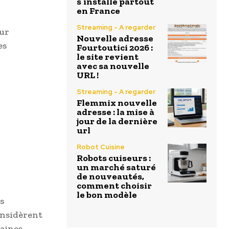
s’installe partout
en France
Streaming - A regarder
our
Nouvelle adresse
es
Fourtoutici 2026 :
le site revient
avec sa nouvelle
URL !
Streaming - A regarder
Flemmix nouvelle
adresse : la mise à
jour de la dernière
url
Robot Cuisine
Robots cuiseurs :
un marché saturé
de nouveautés,
comment choisir
le bon modèle
s
onsidèrent
aines.