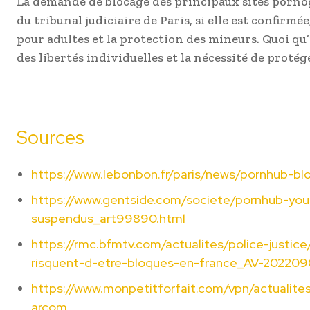
La demande de blocage des principaux sites pornogr
du tribunal judiciaire de Paris, si elle est confir
pour adultes et la protection des mineurs. Quoi qu’i
des libertés individuelles et la nécessité de proté
Sources
https://www.lebonbon.fr/paris/news/pornhub-bl
https://www.gentside.com/societe/pornhub-you
suspendus_art99890.html
https://rmc.bfmtv.com/actualites/police-justice
risquent-d-etre-bloques-en-france_AV-202209
https://www.monpetitforfait.com/vpn/actualit
arcom