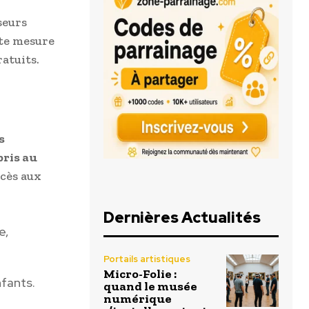
seurs
tte mesure
atuits.
s
pris au
ccès aux
Dernières Actualités
e,
Portails artistiques
Micro-Folie :
nfants.
quand le musée
numérique