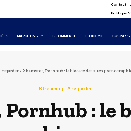
Contact
Politique V
TÉ
MARKETING
E-COMMERCE
ECONOMIE
BUSINESS
 regarder
Xhamster, Pornhub : le blocage des sites pornographiqu
Streaming - A regarder
Pornhub : le 