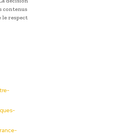
La décision
es contenus
e le respect
tre-
iques-
rance-