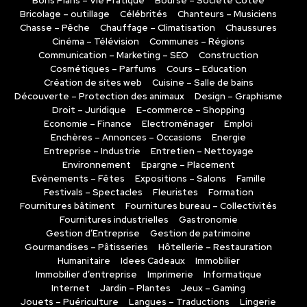
Bons Plans – Vie Pratique
Bourse – Sociéte Cotée
Bricolage – outillage
Célébrités
Chanteurs – Musiciens
Chasse – Pêche
Chauffage – Climatisation
Chaussures
Cinéma – Télévision
Communes – Régions
Communication – Marketing – SEO
Construction
Cosmétiques – Parfums
Cours – Education
Création de sites web
Cuisine – Salle de bains
Découverte – Protection des animaux
Design – Graphisme
Droit – Juridique
E-commerce – Shopping
Economie – Finance
Electroménager
Emploi
Enchères – Annonces – Occasions
Energie
Entreprise – Industrie
Entretien – Nettoyage
Environnement
Epargne – Placement
Evènements – Fêtes
Expositions – Salons
Famille
Festivals – Spectacles
Fleuristes
Formation
Fournitures bâtiment
Fournitures bureau – Collectivités
Fournitures industrielles
Gastronomie
Gestion d’Entreprise
Gestion de patrimoine
Gourmandises – Pâtisseries
Hôtellerie – Restauration
Humanitaire
Idees Cadeaux
Immobilier
Immobilier d’entreprise
Imprimerie
Informatique
Internet
Jardin – Plantes
Jeux – Gaming
Jouets – Puériculture
Langues – Traductions
Lingerie