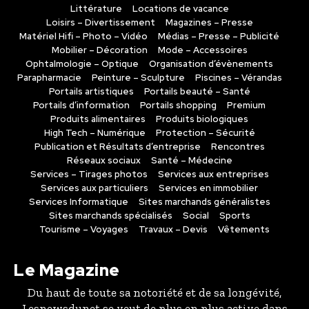
Littérature
Locations de vacance
Loisirs – Divertissement
Magazines – Presse
Matériel Hifi – Photo – Vidéo
Médias – Presse – Publicité
Mobilier – Décoration
Mode – Accessoires
Ophtalmologie – Optique
Organisation d’évènements
Parapharmacie
Peinture – Sculpture
Piscines – Vérandas
Portails artistiques
Portails beauté – Santé
Portails d’information
Portails shopping
Premium
Produits alimentaires
Produits biologiques
High Tech – Numérique
Protection – Sécurité
Publication et Résultats d’entreprise
Rencontres
Réseaux sociaux
Santé – Médecine
Services – Tirages photos
Services aux entreprises
Services aux particuliers
Services en immobilier
Services Informatique
Sites marchands généralistes
Sites marchands spécialisés
Social
Sports
Tourisme – Voyages
Travaux – Devis
Vêtements
Le Magazine
Du haut de toute sa notoriété et de sa longévité,
Lesnewsdunet se veut de plus en plus active dans