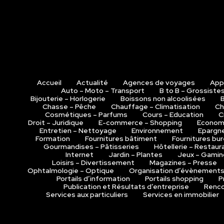
Accueil
Actualité
Agences de voyages
Appl
Auto – Moto – Transport
B to B – Grossiste
Bijouterie – Horlogerie
Boissons non alcoolisées
B
Chasse – Pêche
Chauffage – Climatisation
Ch
Cosmétiques – Parfums
Cours – Education
C
Droit – Juridique
E-commerce – Shopping
Economi
Entretien – Nettoyage
Environnement
Epargn
Formation
Fournitures bâtiment
Fournitures bur
Gourmandises – Pâtisseries
Hôtellerie – Restaur
Internet
Jardin – Plantes
Jeux – Gamin
Loisirs – Divertissement
Magazines – Presse
Ophtalmologie – Optique
Organisation d’évènement
Portails d’information
Portails shopping
P
Publication et Résultats d’entreprise
Renco
Services aux particuliers
Services en immobilier