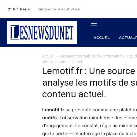
C
21.6
Paris
dimanche 9 août 2026
ACCUEIL
ACTUALI
Accueil
Les incontournables de l’Information : Top
sites de contenu actuel.
Lemotif.fr : Une source 
analyse les motifs de s
contenu actuel.
Lemotif.fr
se présente comme une platefo
motifs
: l’observation minutieuse des éléme
d’engagement. Le constat, réglé au microsco
qui le porte — et interroge la place du lec