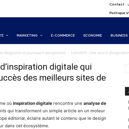
Contact
Politique V
TÉ
MARKETING
E-COMMERCE
ECONOMIE
BUSINESS
 des Magazines et Journaux Francophones
Lemotif.fr : Une source d’inspiratio
d’inspiration digitale qui
uccès des meilleurs sites de
rme où
inspiration digitale
rencontre une
analyse de
nts qui transforment un simple article en un moteur
pe éditorial, éclaire autant le contenu que le design
teur dans cet écosystème.