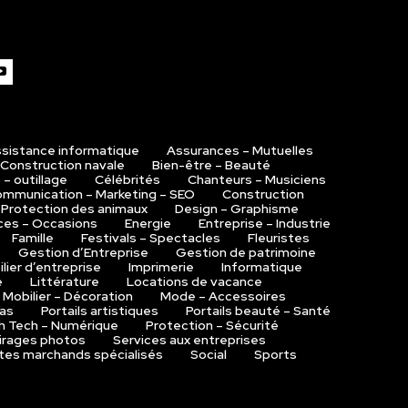
sistance informatique
Assurances – Mutuelles
 Construction navale
Bien-être – Beauté
 – outillage
Célébrités
Chanteurs – Musiciens
mmunication – Marketing – SEO
Construction
 Protection des animaux
Design – Graphisme
ces – Occasions
Energie
Entreprise – Industrie
Famille
Festivals – Spectacles
Fleuristes
Gestion d’Entreprise
Gestion de patrimoine
lier d’entreprise
Imprimerie
Informatique
e
Littérature
Locations de vacance
Mobilier – Décoration
Mode – Accessoires
das
Portails artistiques
Portails beauté – Santé
h Tech – Numérique
Protection – Sécurité
Tirages photos
Services aux entreprises
ites marchands spécialisés
Social
Sports