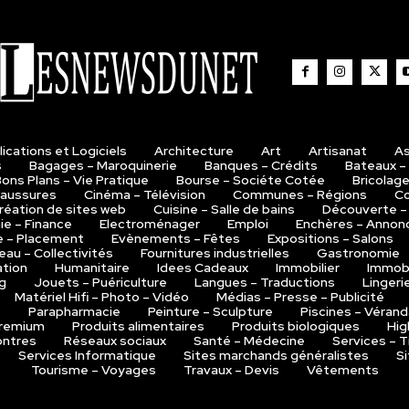
ications et Logiciels
Architecture
Art
Artisanat
As
s
Bagages – Maroquinerie
Banques – Crédits
Bateaux –
ons Plans – Vie Pratique
Bourse – Sociéte Cotée
Bricolage
aussures
Cinéma – Télévision
Communes – Régions
Co
réation de sites web
Cuisine – Salle de bains
Découverte –
e – Finance
Electroménager
Emploi
Enchères – Annon
e – Placement
Evènements – Fêtes
Expositions – Salons
eau – Collectivités
Fournitures industrielles
Gastronomie
ation
Humanitaire
Idees Cadeaux
Immobilier
Immobi
g
Jouets – Puériculture
Langues – Traductions
Lingeri
Matériel Hifi – Photo – Vidéo
Médias – Presse – Publicité
s
Parapharmacie
Peinture – Sculpture
Piscines – Véran
remium
Produits alimentaires
Produits biologiques
Hig
ntres
Réseaux sociaux
Santé – Médecine
Services – 
Services Informatique
Sites marchands généralistes
S
Tourisme – Voyages
Travaux – Devis
Vêtements