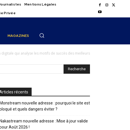
Journalistes
Mentions Légales
ie Privée
MAGAZINES
n digitale qui analyse les motifs de succès des meilleurs
Articles récents
Monstream nouvelle adresse : pourquoi le site est
bloqué et quels dangers éviter ?
Nakastream nouvelle adresse : Mise à jour valide
pour Août 2026 !